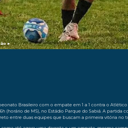
ção
►
eonato Brasileiro com o empate em 1 a 1 contra o Atlético
6h (horário de MS), no Estádio Parque do Sabiá. A partida c
reto entre duas equipes que buscam a primeira vitória no t
io soma até agora uma derrota e um empate, mesma campan