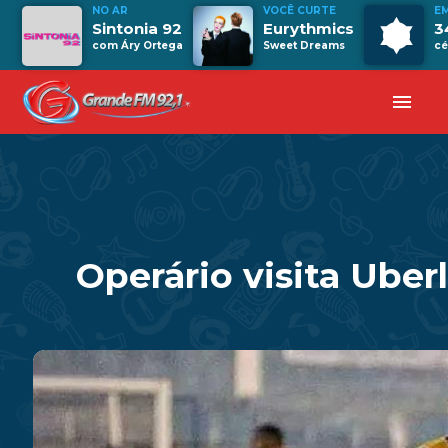
NO AR
VOCÊ CURTE
E
Sintonia 92
Eurythmics
3
com Áry Ortega
Sweet Dreams
cé
menu
Operário visita Uber