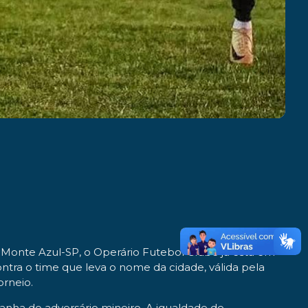
 Monte Azul-SP, o Operário Futebol Clube já está em
ontra o time que leva o nome da cidade, válida pela
orneio.
ha do adversário mineiro. A igualdade de