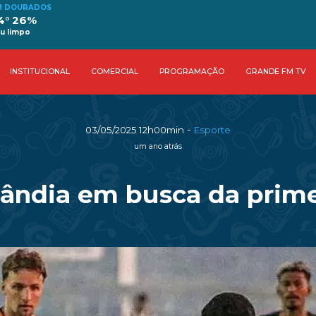
M DOURADOS
4° 26%
u limpo
INSTITUCIONAL
COMERCIAL
PROGRAMAÇÃO
GRANDE FM TV
-
03/05/2025 12h00min
Esporte
um ano atrás
lândia em busca da primei