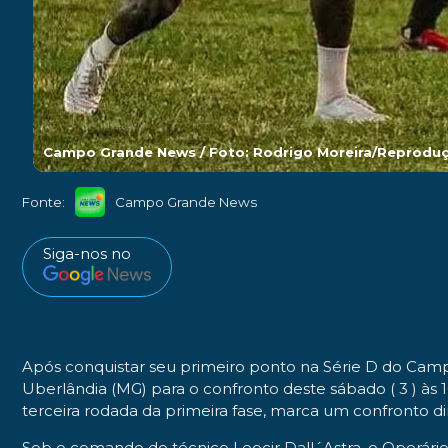
Campo Grande News / Foto: Rodrigo Moreira/Reprodu
Fonte:
Campo Grande News
Siga-nos no
Após conquistar seu primeiro ponto na Série D do Camp
Uberlândia (MG) para o confronto deste sábado ( 3 ) às 1
terceira rodada da primeira fase, marca um confronto di
Sob o comando do técnico Leocir Dall´Astra, o Operár