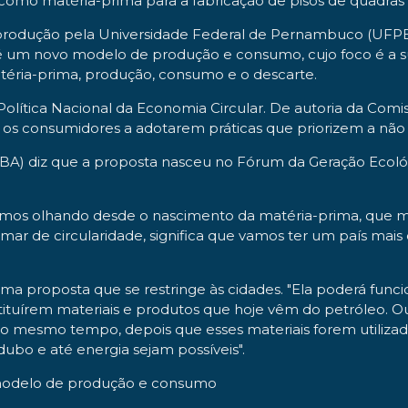
 como matéria-prima para a fabricação de pisos de quadras 
 produção pela Universidade Federal de Pernambuco (UFP
r é um novo modelo de produção e consumo, cujo foco é a s
atéria-prima, produção, consumo e o descarte.
 Política Nacional da Economia Circular. De autoria da Co
 e os consumidores a adotarem práticas que priorizem a não 
T-BA) diz que a proposta nasceu no Fórum da Geração Ecoló
mos olhando desde o nascimento da matéria-prima, que mant
r de circularidade, significa que vamos ter um país mai
a proposta que se restringe às cidades. "Ela poderá funci
tuírem materiais e produtos que hoje vêm do petróleo. Ou 
 Ao mesmo tempo, depois que esses materiais forem utilizad
ubo e até energia sejam possíveis".
 modelo de produção e consumo