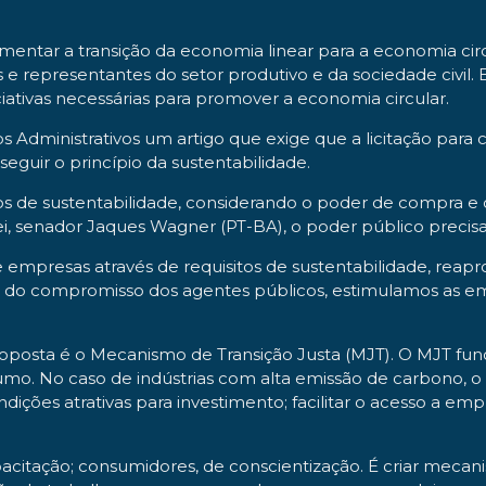
omentar a transição da economia linear para a economia cir
 representantes do setor produtivo e da sociedade civil. E
niciativas necessárias para promover a economia circular.
tos Administrativos um artigo que exige que a licitação par
seguir o princípio da sustentabilidade.
 de sustentabilidade, considerando o poder de compra e o
lei, senador Jaques Wagner (PT-BA), o poder público precis
empresas através de requisitos de sustentabilidade, reap
o compromisso dos agentes públicos, estimulamos as em
roposta é o Mecanismo de Transição Justa (MJT). O MJT func
umo. No caso de indústrias com alta emissão de carbono,
ondições atrativas para investimento; facilitar o acesso a em
acitação; consumidores, de conscientização. É criar mecan