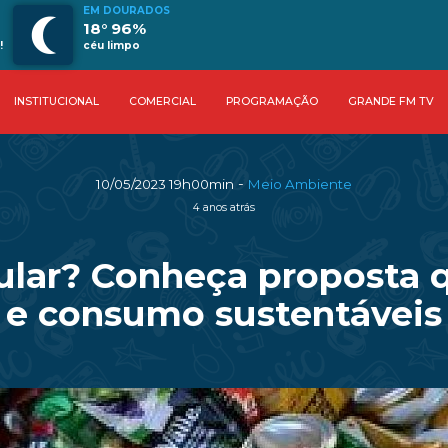
EM DOURADOS
18° 96%
!
céu limpo
INSTITUCIONAL
COMERCIAL
PROGRAMAÇÃO
GRANDE FM TV
-
10/05/2023 19h00min
Meio Ambiente
4 anos atrás
ular? Conheça proposta 
e consumo sustentáveis