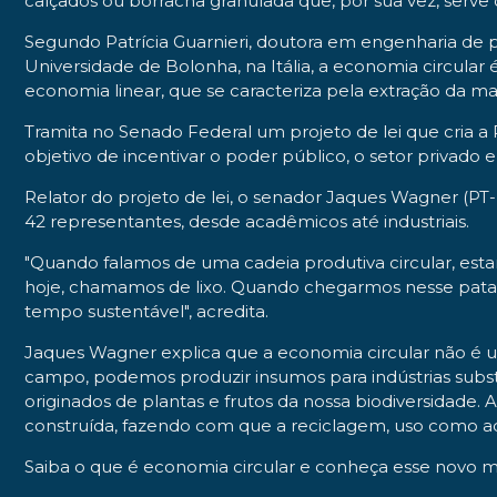
calçados ou borracha granulada que, por sua vez, serve
Segundo Patrícia Guarnieri, doutora em engenharia de
Universidade de Bolonha, na Itália, a economia circula
economia linear, que se caracteriza pela extração da m
Tramita no Senado Federal um projeto de lei que cria a
objetivo de incentivar o poder público, o setor privado
Relator do projeto de lei, o senador Jaques Wagner (P
42 representantes, desde acadêmicos até industriais.
"Quando falamos de uma cadeia produtiva circular, esta
hoje, chamamos de lixo. Quando chegarmos nesse patama
tempo sustentável", acredita.
Jaques Wagner explica que a economia circular não é um
campo, podemos produzir insumos para indústrias substi
originados de plantas e frutos da nossa biodiversidade.
construída, fazendo com que a reciclagem, uso como ad
Saiba o que é economia circular e conheça esse novo