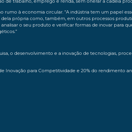
ão de trabalho, emprego e renda, sem onerar a cadeia produ
sição rumo à economia circular. “A indústria tem um papel e
 dela própria como, também, em outros processos produtivos
 e analisar o seu produto e verificar formas de inovar para
éticos.”
quisa, o desenvolvimento e a inovação de tecnologias, pro
de Inovação para Competitividade e 20% do rendimento anu