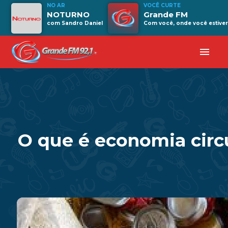
NO AR
VOCÊ CURTE
NOTURNO
Grande FM
com Sandro Daniel
Com você, onde você estiver
menu
O que é economia circ