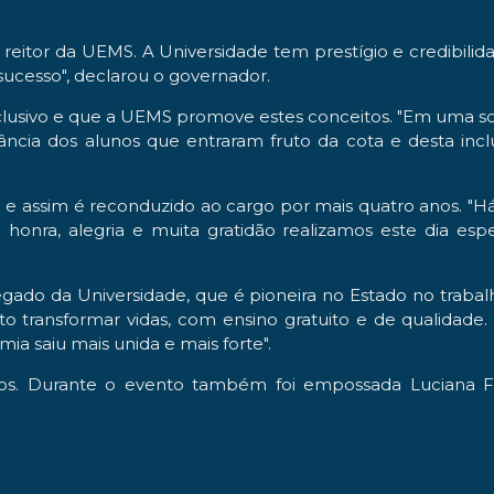
o reitor da UEMS. A Universidade tem prestígio e credibil
sucesso", declarou o governador.
lusivo e que a UEMS promove estes conceitos. "Em uma soc
ortância dos alunos que entraram fruto da cota e desta in
 ano e assim é reconduzido ao cargo por mais quatro anos.
onra, alegria e muita gratidão realizamos este dia esp
egado da Universidade, que é pioneira no Estado no trabal
o transformar vidas, com ensino gratuito e de qualidade
a saiu mais unida e mais forte".
. Durante o evento também foi empossada Luciana Ferr