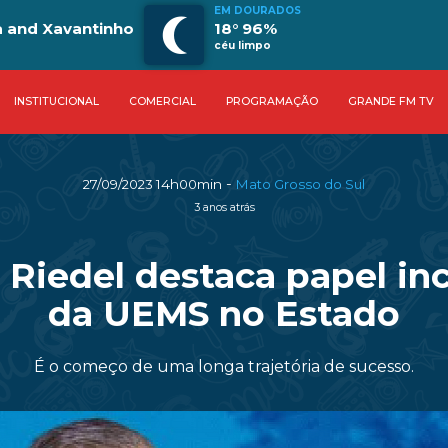
EM DOURADOS
a and Xavantinho
18° 96%
céu limpo
INSTITUCIONAL
COMERCIAL
PROGRAMAÇÃO
GRANDE FM TV
-
27/09/2023 14h00min
Mato Grosso do Sul
3 anos atrás
Riedel destaca papel inc
da UEMS no Estado
É o começo de uma longa trajetória de sucesso.