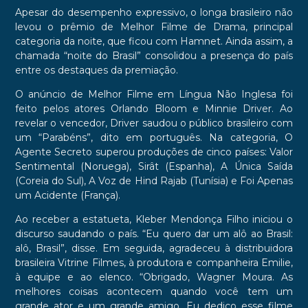
Apesar do desempenho expressivo, o longa brasileiro não
levou o prêmio de Melhor Filme de Drama, principal
categoria da noite, que ficou com Hamnet. Ainda assim, a
chamada “noite do Brasil” consolidou a presença do país
entre os destaques da premiação.
O anúncio de Melhor Filme em Língua Não Inglesa foi
feito pelos atores Orlando Bloom e Minnie Driver. Ao
revelar o vencedor, Driver saudou o público brasileiro com
um “Parabéns”, dito em português. Na categoria, O
Agente Secreto superou produções de cinco países: Valor
Sentimental (Noruega), Sirât (Espanha), A Única Saída
(Coreia do Sul), A Voz de Hind Rajab (Tunísia) e Foi Apenas
um Acidente (França).
Ao receber a estatueta, Kleber Mendonça Filho iniciou o
discurso saudando o país. “Eu quero dar um alô ao Brasil:
alô, Brasil”, disse. Em seguida, agradeceu à distribuidora
brasileira Vitrine Filmes, à produtora e companheira Emilie,
à equipe e ao elenco. “Obrigado, Wagner Moura. As
melhores coisas acontecem quando você tem um
grande ator e um grande amigo. Eu dedico esse filme