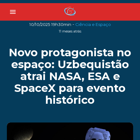
menu
-
10/10/2025 19h30min
Ciência e Espaço
11 meses atrás
Novo protagonista no
espaço: Uzbequistão
atrai NASA, ESA e
SpaceX para evento
histórico