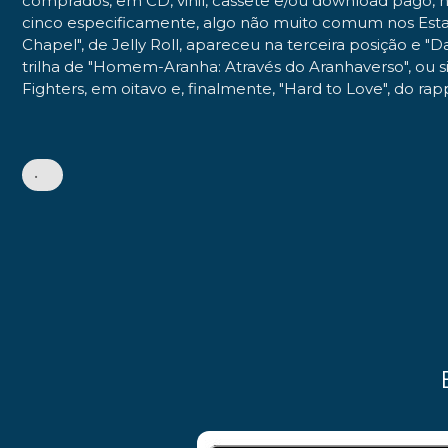
comprados, em CD, vinil, cassete e/ou download pago, n
cinco especificamente, algo não muito comum nos Estad
Chapel", de Jelly Roll, apareceu na terceira posição 
trilha de "Homem-Aranha: Através do Aranhaverso", ou
Fighters, em oitavo e, finalmente, "Hard to Love", do 
•