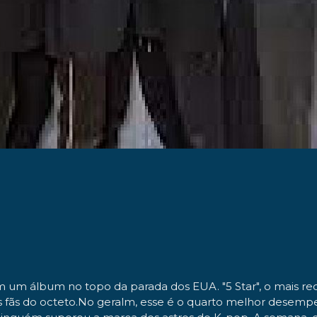
am um álbum no topo da parada dos EUA. "5 Star", o mais re
los fãs do octeto.No geralm, esse é o quarto melhor desem