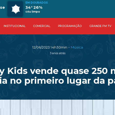
EM DOURADOS
se
34° 26%
céu limpo
INSTITUCIONAL
COMERCIAL
PROGRAMAÇÃO
GRANDE FM TV
-
12/06/2023 14h30min
Música
3 anos atrás
y Kids vende quase 250 m
ia no primeiro lugar da 