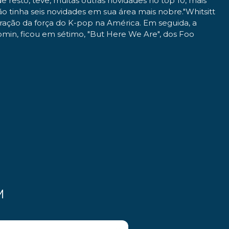
resto, teve, muitas outras novidades no top 10, mais
tinha seis novidades em sua área mais nobre."Whitsitt
ração da força do K-pop na América. Em seguida, a
min, ficou em sétimo, "But Here We Are", dos Foo
M