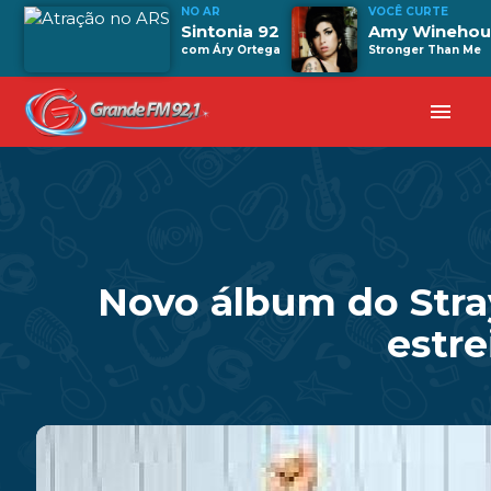
NO AR
VOCÊ CURTE
Sintonia 92
Amy Winehou
com Áry Ortega
Stronger Than Me
menu
Novo álbum do Stra
estre