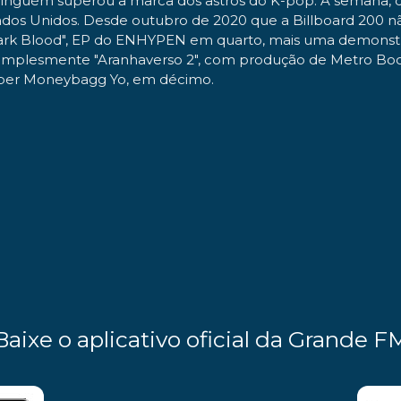
inguém superou a marca dos astros do K-pop. A semana, de 
os Unidos. Desde outubro de 2020 que a Billboard 200 não 
e "Dark Blood", EP do ENHYPEN em quarto, mais uma demonst
 simplesmente "Aranhaverso 2", com produção de Metro Boo
rapper Moneybagg Yo, em décimo.
Baixe o aplicativo oficial da Grande F