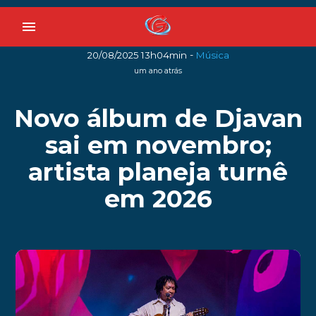
menu
-
20/08/2025 13h04min
Música
um ano atrás
Novo álbum de Djavan
sai em novembro;
artista planeja turnê
em 2026