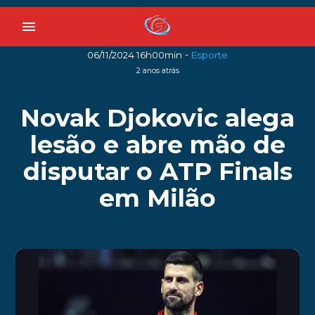
menu
-
06/11/2024 16h00min
Esporte
2 anos atrás
Novak Djokovic alega
lesão e abre mão de
disputar o ATP Finals
em Milão