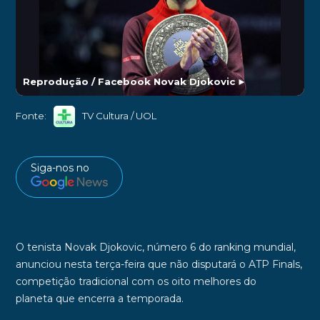
Reprodução / Facebook Novak Djokovic
►
Fonte:
TV Cultura / UOL
Siga-nos no
O tenista
Novak
Djokovic
, número 6 do ranking mundial,
anunciou nesta terça-feira que não disputará o
ATP Finals
,
competição tradicional com os
oito melhores do
planeta
que encerra a temporada.