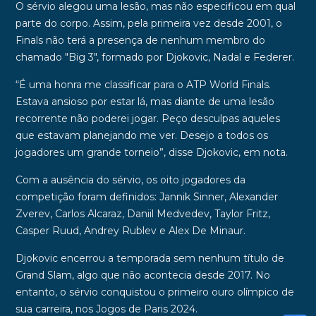
O sérvio alegou uma lesão, mas não especificou em qual
parte do corpo. Assim, pela primeira vez desde
2001
, o
Finals não terá a presença de nenhum membro do
chamado "Big 3", formado por
Djokovic
,
Nadal
e
Federer
.
“É uma honra me classificar para o ATP World Finals.
Estava ansioso por estar lá, mas diante de uma lesão
recorrente não poderei jogar. Peço desculpas aqueles
que estavam planejando me ver. Desejo a todos os
jogadores um grande torneio”, disse Djokovic, em nota.
Com a ausência do sérvio, os oito jogadores da
competição foram definidos: Jannik Sinner, Alexander
Zverev, Carlos Alcaraz, Daniil Medvedev, Taylor Fritz,
Casper Ruud, Andrey Rublev e Alex De Minaur.
Djokovic encerrou a temporada
sem nenhum título de
Grand Slam
, algo que não acontecia desde
2017
. No
entanto, o sérvio conquistou o
primeiro ouro olímpico
de
sua carreira, nos Jogos de Paris 2024.