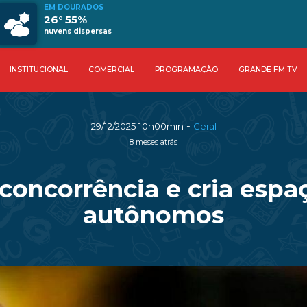
EM DOURADOS
26° 55%
nuvens dispersas
INSTITUCIONAL
COMERCIAL
PROGRAMAÇÃO
GRANDE FM TV
-
29/12/2025 10h00min
Geral
8 meses atrás
oncorrência e cria espaç
autônomos