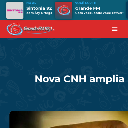
NO AR
VOCÊ CURTE
Sintonia 92
Grande FM
com Áry Ortega
Com você, onde você estiver!
menu
Nova CNH amplia c