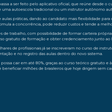
ssa a ser feito pelo aplicativo oficial, que reúne desde 
e uma autoescola tradicional ou um instrutor autônomo aut
ulas práticas, dando ao candidato mais flexibilidade para
timula a concorrência, pode reduzir custos e tende a melho
de trabalho, com possibilidade de formar carteira própria d
 curso gratuito de formação e obter credenciamento junto ao
hares de profissionais já se inscreveram no curso de instr
ntação e no registro das aulas dentro do novo sistema.
ossa cair em até 80%, graças ao curso teórico gratuito e à
 e beneficiar milhões de brasileiros que hoje dirigem sem car