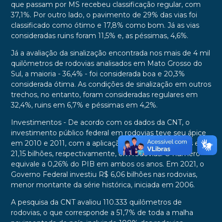
que passam por MS recebeu classificação regular, com
37,1%. Por outro lado, o pavimento de 29% das vias foi
classificado como ótimo e 17,8% como bom. Já as vias
consideradas ruins foram 11,5% e, as péssimas, 4,6%.
Já a avaliação da sinalização encontrada nos mais de 4 mil
quilômetros de rodovias analisados em Mato Grosso do
Sul, a maioria - 36,4% - foi considerada boa e 20,3%
considerada ótima. As condições de sinalização em outros
trechos, no entanto, foram consideradas regulares em
32,4%, ruins em 6,7% e péssimas em 4,2%.
Investimentos - De acordo com os dados da CNT, o
investimento público federal em rodovias teve seu ápice
em 2010 e 2011, com a aplicação de R$ 20,65 bilhões e R$
21,15 bilhões, respectivamente, em rodovias. O número
equivale a 0,26% do PIB em ambos os anos. Em 2021, o
Governo Federal investiu R$ 6,06 bilhões nas rodovias,
menor montante da série histórica, iniciada em 2006.
A pesquisa da CNT avaliou 110.333 quilômetros de
rodovias, o que corresponde a 51,7% de toda a malha