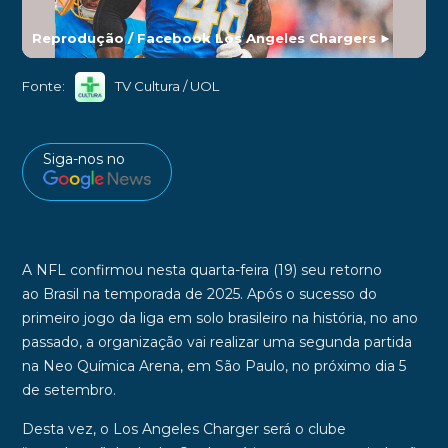
Reprodução / Facebook Los Angeles Chargers
►
Fonte:
TV Cultura / UOL
Siga-nos no
A
NFL
confirmou nesta quarta-feira (19) seu retorno
ao
Brasil
na temporada de 2025. Após o sucesso do
primeiro jogo da liga em solo brasileiro na história, no ano
passado, a organização vai realizar uma segunda partida
na
Neo Química Arena
, em São Paulo, no próximo dia
5
de setembro
.
Desta vez, o
Los Angeles Charger
será o clube