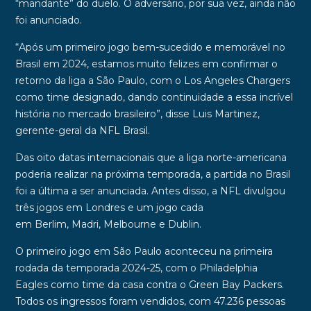
“mandante” do duelo. O adversário, por sua vez, ainda não
foi anunciado.
“Após um primeiro jogo bem-sucedido e memorável no
Brasil em 2024, estamos muito felizes em confirmar o
retorno da liga a São Paulo, com o Los Angeles Chargers
como time designado, dando continuidade a essa incrível
história no mercado brasileiro”, disse
Luis Martinez
,
gerente-geral da NFL Brasil.
Das oito datas internacionais que a liga norte-americana
poderia realizar na próxima temporada, a partida no Brasil
foi a última a ser anunciada. Antes disso, a NFL divulgou
três jogos em
Londres
e um jogo cada
em
Berlim
,
Madri
,
Melbourne
e
Dublin
.
O primeiro jogo em São Paulo aconteceu na primeira
rodada da temporada 2024-25, com o
Philadelphia
Eagles
como time da casa contra o
Green
Bay
Packers
.
Todos os ingressos foram vendidos, com
47.236
pessoas