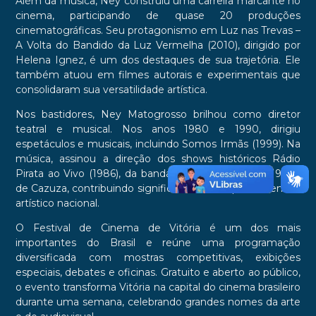
Além da música, Ney construiu uma carreira marcante no
cinema, participando de quase 20 produções
cinematográficas. Seu protagonismo em Luz nas Trevas –
A Volta do Bandido da Luz Vermelha (2010), dirigido por
Helena Ignez, é um dos destaques de sua trajetória. Ele
também atuou em filmes autorais e experimentais que
consolidaram sua versatilidade artística.
Nos bastidores, Ney Matogrosso brilhou como diretor
teatral e musical. Nos anos 1980 e 1990, dirigiu
espetáculos e musicais, incluindo Somos Irmãs (1999). Na
música, assinou a direção dos shows históricos Rádio
Pirata ao Vivo (1986), da banda RPM, e Ideologia (1988),
de Cazuza, contribuindo significativamente para o cenário
artístico nacional.
O Festival de Cinema de Vitória é um dos mais
importantes do Brasil e reúne uma programação
diversificada com mostras competitivas, exibições
especiais, debates e oficinas. Gratuito e aberto ao público,
o evento transforma Vitória na capital do cinema brasileiro
durante uma semana, celebrando grandes nomes da arte