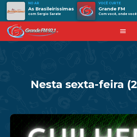
NO AR
VOCÊ CURTE
As Brasileiríssimas
Grande FM
com Sergio Sarate
Com você, onde você 
menu
Nesta sexta-feira 