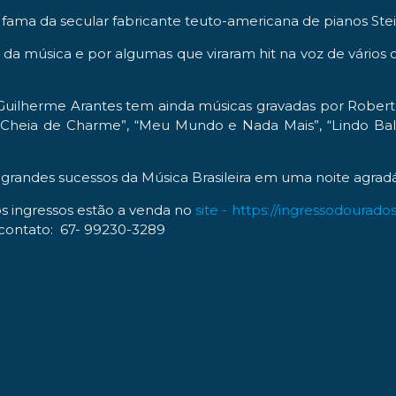
 da fama da secular fabricante teuto-americana de pianos St
 música e por algumas que viraram hit na voz de vários 
Guilherme Arantes tem ainda músicas gravadas por Roberto 
“Cheia de Charme”, “Meu Mundo e Nada Mais”, “Lindo Balão
grandes sucessos da Música Brasileira em uma noite agradáv
s ingressos estão a venda no
site - https://ingressodourado
contato: 67- 99230-3289