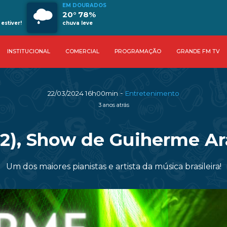
EM DOURADOS
20° 78%
estiver!
chuva leve
INSTITUCIONAL
COMERCIAL
PROGRAMAÇÃO
GRANDE FM TV
-
22/03/2024 16h00min
Entretenimento
3 anos atrás
(22), Show de Guiherme 
Um dos maiores pianistas e artista da música brasileira!