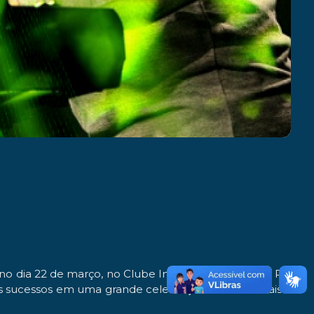
 no dia 22 de março, no Clube Indaiá em Dourados. Para
des sucessos em uma grande celebração aos seus mais de