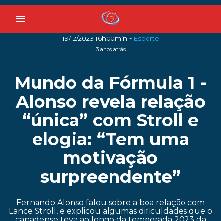
menu
-
19/12/2023 16h00min
Esporte
3 anos atrás
Mundo da Fórmula 1 -
Alonso revela relação
“única” com Stroll e
elogia: “Tem uma
motivação
surpreendente”
Fernando Alonso falou sobre a boa relação com
Lance Stroll, e explicou algumas dificuldades que o
canadense teve ao longo da temporada 2023 da