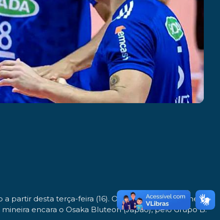
artir desta terça-feira (16). O Brasil conta três times
ipe mineira encara o Osaka Bluteon (Japão), pelo Grupo B.