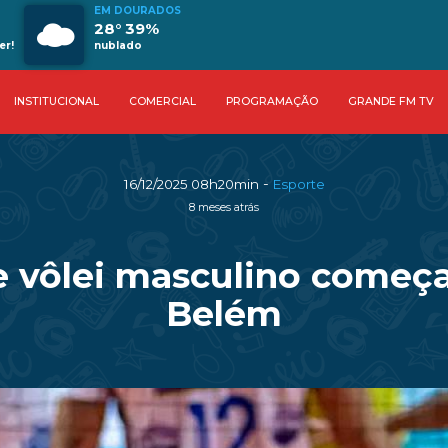
EM DOURADOS
28° 39%
er!
nublado
INSTITUCIONAL
COMERCIAL
PROGRAMAÇÃO
GRANDE FM TV
-
16/12/2025 08h20min
Esporte
8 meses atrás
 vôlei masculino começa
Belém