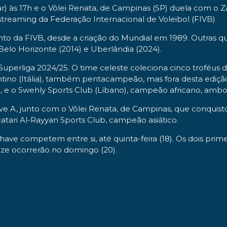
r) às 17h e o Vôlei Renata, de Campinas (SP) duela com o Z
 streaming da Federação Internacional de Voleibol (FIVB)
vento da FIVB, desde a criação do Mundial em 1989. Outras 
, Belo Horizonte (2014) e Uberlândia (2024).
a Superliga 2024/25. O time celeste coleciona cinco troféus 
tino (Itália), também pentacampeão, mas fora desta edição
u, e o Swehly Sports Club (Líbano), campeão africano, amb
ve A, junto com o Vôlei Renata, de Campinas, que conquis
tari Al-Rayyan Sports Club, campeão asiático.
ave competem entre si, até quinta-feira (18). Os dois prime
onze ocorrerão no domingo (20).