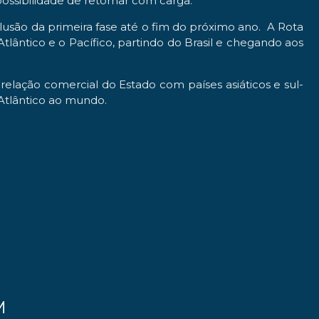
possibilidade de retornar com carga.
usão da primeira fase até o fim do próximo ano. A Rota
lântico e o Pacífico, partindo do Brasil e chegando aos
elação comercial do Estado com países asiáticos e sul-
o Atlântico ao mundo.
M