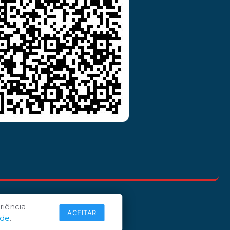
riência
ACEITAR
ade
.