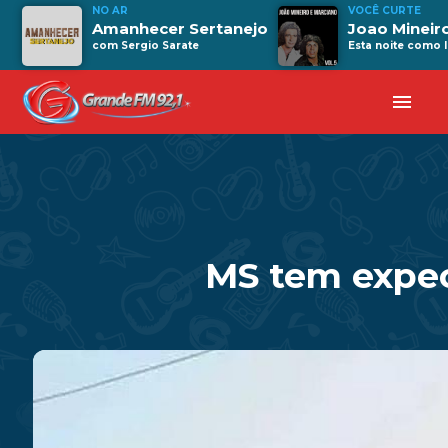
NO AR
VOCÊ CURTE
Amanhecer Sertanejo
Joao Mineir
com Sergio Sarate
Esta noite como
menu
MS tem expec