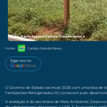
Foto: Paulo Francis/Campo Grande News
►
Fonte:
Campo Grande News
Siga-nos no
O Governo do Estado vai iniciar 2026 com uma lista de o
Fertilizantes Nitrogenados III) comecem a ser desenrol
A avaliação é do secretário de Meio Ambiente, Desenvo
de, efetivamente, desenrolar a UFN-3. As questões est