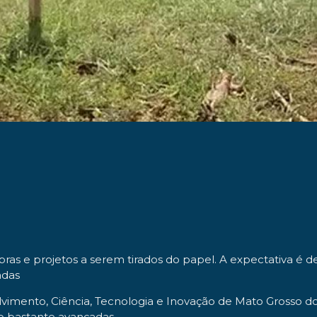
bras e projetos a serem tirados do papel. A expectativa é 
adas
lvimento, Ciência, Tecnologia e Inovação de Mato Grosso d
ão bastante avançadas.