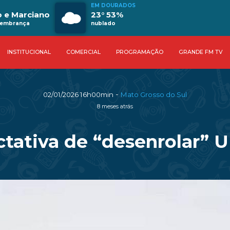
EM DOURADOS
o e Marciano
23° 53%
 lembrança
nublado
INSTITUCIONAL
COMERCIAL
PROGRAMAÇÃO
GRANDE FM TV
-
02/01/2026 16h00min
Mato Grosso do Sul
8 meses atrás
tativa de “desenrolar” 