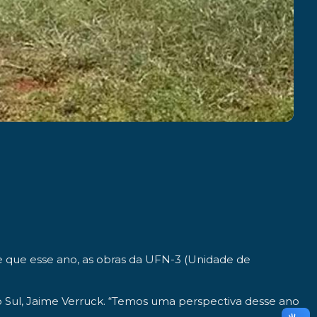
de que esse ano, as obras da UFN-3 (Unidade de
o Sul, Jaime Verruck. “Temos uma perspectiva desse ano