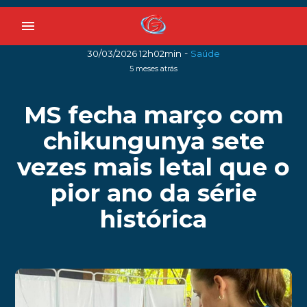
menu
-
30/03/2026 12h02min
Saúde
5 meses atrás
MS fecha março com
chikungunya sete
vezes mais letal que o
pior ano da série
histórica