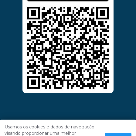
Usamos os cookies e dados de navegação
visando proporcionar uma melhor