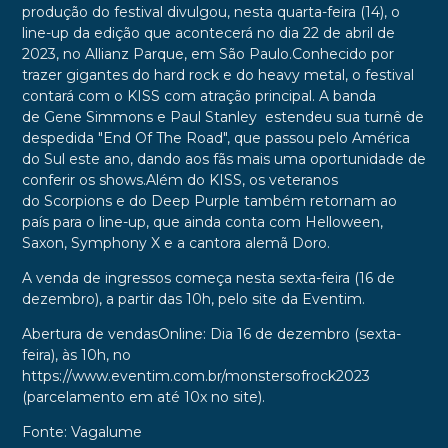
produção do festival divulgou, nesta quarta-feira (14), o
line-up da edição que acontecerá no dia 22 de abril de
2023, no Allianz Parque, em São Paulo.Conhecido por
trazer gigantes do hard rock e do heavy metal, o festival
contará com o KISS com atração principal. A banda
de Gene Simmons e Paul Stanley estendeu sua turnê de
despedida "End Of The Road", que passou pelo América
do Sul este ano, dando aos fãs mais uma oportunidade de
conferir os shows.Além do
KISS
, os veteranos
do
Scorpions
e do
Deep Purple
também retornam ao
país para o line-up, que ainda conta com
Helloween,
Saxon, Symphony X
e a cantora alemã
Doro
.
A venda de ingressos começa nesta sexta-feira (16 de
dezembro), a partir das 10h, pelo site da Eventim.
Abertura de vendasOnline: Dia 16 de dezembro (sexta-
feira), às 10h, no
https://www.eventim.com.br/monstersofrock2023
(parcelamento em até 10x no site).
Fonte: Vagalume