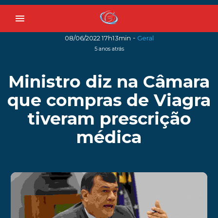
menu
-
08/06/2022 17h13min
Geral
5 anos atrás
Ministro diz na Câmara
que compras de Viagra
tiveram prescrição
médica