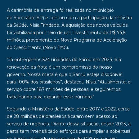
A cerimônia de entrega foi realizada no município
de
Sorocaba
(SP) e contou com a participação da ministra
da Saúde,
Nísia Trindade
. A aquisição dos novos veículos
foi viabilizada por meio de um investimento de
R$ 74,5
milhões
, proveniente do
Novo Programa de Aceleração
do Crescimento
(
Novo PAC
).
“Já entregamos 524 unidades do Samu em 2024, e a
renovação da frota é um compromisso do nosso
governo. Nossa meta é que o Samu esteja disponível
para 100% dos brasileiros”
, destacou Nísia.
“Atualmente, o
serviço cobre 187 milhões de pessoas, e seguiremos
trabalhando para expandir esse número.”
Segundo o Ministério da Saúde, entre 2017 e 2022, cerca
de
28 milhões
de brasileiros ficaram sem acesso ao
serviço de urgência. Diante dessa situação, desde
2023
, a
pasta tem intensificado esforços para ampliar a cobertura
do Samu, incluindo um
reajuste de 30%
no custeio