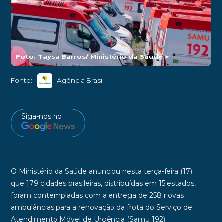
Foto: Taysa Barros/ Ministério da Sáude
►
Fonte:
Agência Brasil
Siga-nos no
O
Ministério da Saúde
anunciou nesta terça-feira (17)
que
179
cidades
brasileiras, distribuídas em
15 estados
,
foram contempladas com a entrega de
258 novas
ambulâncias
para a renovação da frota do Serviço de
Atendimento Móvel de Urgência (Samu 192).