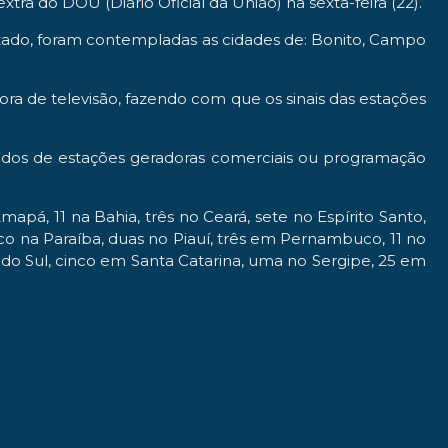
tra do DOU (Diário Oficial da União) na sexta-feira (22).
 estado, foram contempladas as cidades de: Bonito, Campo
dora de televisão, fazendo com que os sinais das estações
riundos de estações geradoras comerciais ou programação
á, 11 na Bahia, três no Ceará, sete no Espírito Santo,
nco na Paraíba, duas no Piauí, três em Pernambuco, 11 no
 do Sul, cinco em Santa Catarina, uma no Sergipe, 25 em