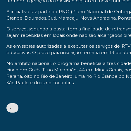
atender a geração da televisão digital em nove município
A iniciativa faz parte do PNO (Plano Nacional de Outorg
Grande, Dourados, Juti, Maracaju, Nova Andradina, Ponta
O serviço, segundo a pasta, tem a finalidade de retransm
sejam recebidas em locais onde não são alcançados dir
As emissoras autorizadas a executar os serviços de RTV
educativas. O prazo para inscrição termina em 19 de abril
No âmbito nacional, o programa beneficiará três cidad
cinco em Goiás, 11 no Maranhão, 44 em Minas Gerais, nov
Paraná, oito no Rio de Janeiro, uma no Rio Grande do N
São Paulo e duas no Tocantins.
•