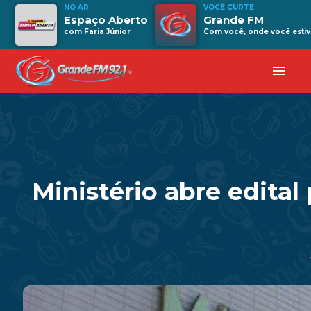
NO AR
VOCÊ CURTE
Espaço Aberto
Grande FM
com Faria Júnior
Com você, onde você estiv
menu
Ministério abre edital