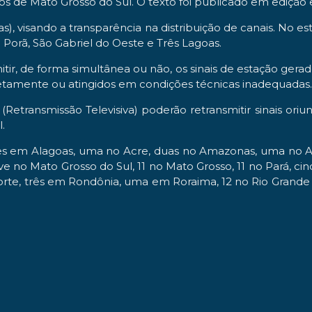
s de Mato Grosso do Sul. O texto foi publicado em edição ex
as), visando a transparência na distribuição de canais. No
 Porã, São Gabriel do Oeste e Três Lagoas.
itir, de forma simultânea ou não, os sinais de estação gera
etamente ou atingidos em condições técnicas inadequadas.
 (Retransmissão Televisiva) poderão retransmitir sinais o
.
es em Alagoas, uma no Acre, duas no Amazonas, uma no Amap
e no Mato Grosso do Sul, 11 no Mato Grosso, 11 no Pará, ci
orte, três em Rondônia, uma em Roraima, 12 no Rio Grande