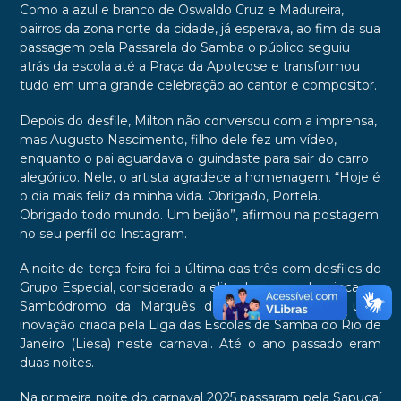
Como a azul e branco de Oswaldo Cruz e Madureira,
bairros da zona norte da cidade, já esperava, ao fim da sua
passagem pela Passarela do Samba o público seguiu
atrás da escola até a Praça da Apoteose e transformou
tudo em uma grande celebração ao cantor e compositor.
Depois do desfile, Milton não conversou com a imprensa,
mas Augusto Nascimento, filho dele fez um vídeo,
enquanto o pai aguardava o guindaste para sair do carro
alegórico. Nele, o artista agradece a homenagem. “Hoje é
o dia mais feliz da minha vida. Obrigado, Portela.
Obrigado todo mundo. Um beijão”, afirmou na postagem
no seu perfil do Instagram.
A noite de terça-feira foi a última das três com desfiles do
Grupo Especial, considerado a elite do carnaval carioca, no
Sambódromo da Marquês de Sapucaí. Essa foi uma
inovação criada pela Liga das Escolas de Samba do Rio de
Janeiro (Liesa) neste carnaval. Até o ano passado eram
duas noites.
Na primeira noite do carnaval 2025 passaram pela Sapucaí