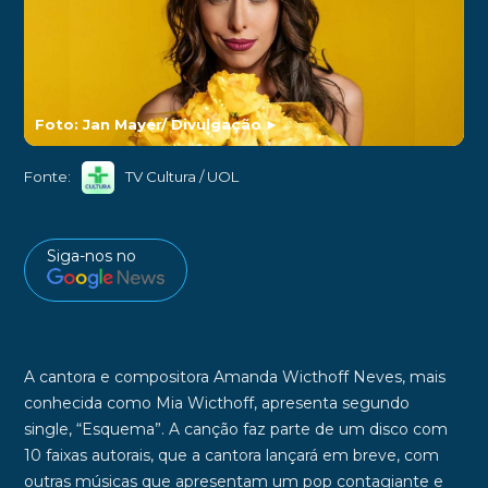
Foto: Jan Mayer/ Divulgação
►
Fonte:
TV Cultura / UOL
Siga-nos no
A cantora e compositora
Amanda Wicthoff Neves
, mais
conhecida como
Mia Wicthoff,
apresenta segundo
single, “
Esquema
”. A canção faz parte de um disco com
10 faixas autorais, que a cantora lançará em breve, com
outras músicas que apresentam um pop contagiante e