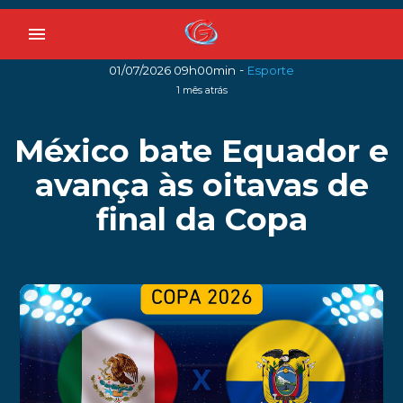
menu
-
01/07/2026 09h00min
Esporte
1 mês atrás
México bate Equador e
avança às oitavas de
final da Copa