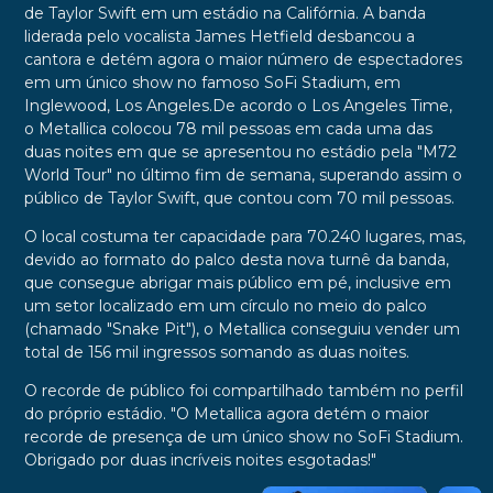
de Taylor Swift em um estádio na Califórnia. A banda
liderada pelo vocalista James Hetfield desbancou a
cantora e detém agora o maior número de espectadores
em um único show no famoso SoFi Stadium, em
Inglewood, Los Angeles.De acordo o Los Angeles Time,
o Metallica colocou 78 mil pessoas em cada uma das
duas noites em que se apresentou no estádio pela "M72
World Tour" no último fim de semana, superando assim o
público de
Taylor Swift
, que contou com 70 mil pessoas.
O local costuma ter capacidade para 70.240 lugares, mas,
devido ao formato do palco desta nova turnê da banda,
que consegue abrigar mais público em pé, inclusive em
um setor localizado em um círculo no meio do palco
(chamado "Snake Pit"), o
Metallica
conseguiu vender um
total de 156 mil ingressos somando as duas noites.
O recorde de público foi compartilhado também no perfil
do próprio estádio. "O Metallica agora detém o maior
recorde de presença de um único show no SoFi Stadium.
Obrigado por duas incríveis noites esgotadas!"