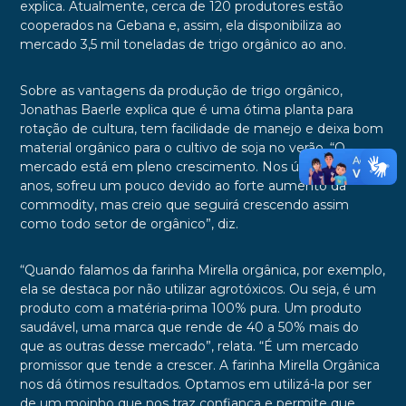
explica. Atualmente, cerca de 120 produtores estão
cooperados na Gebana e, assim, ela disponibiliza ao
mercado 3,5 mil toneladas de trigo orgânico ao ano.
Sobre as vantagens da produção de trigo orgânico,
Jonathas Baerle explica que é uma ótima planta para
rotação de cultura, tem facilidade de manejo e deixa bom
material orgânico para o cultivo de soja no verão. “O
mercado está em pleno crescimento. Nos últimos dois
anos, sofreu um pouco devido ao forte aumento da
commodity, mas creio que seguirá crescendo assim
como todo setor de orgânico”, diz.
“Quando falamos da farinha Mirella orgânica, por exemplo,
ela se destaca por não utilizar agrotóxicos. Ou seja, é um
produto com a matéria-prima 100% pura. Um produto
saudável, uma marca que rende de 40 a 50% mais do
que as outras desse mercado”, relata. “É um mercado
promissor que tende a crescer. A farinha Mirella Orgânica
nos dá ótimos resultados. Optamos em utilizá-la por ser
de um moinho que nos traz confiança e permite que