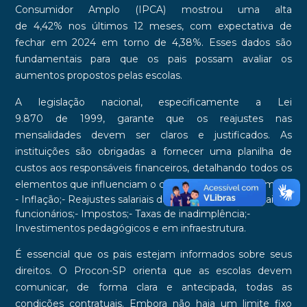
Consumidor Amplo
(IPCA) mostrou uma alta
de
4,42%
nos últimos
12 meses
, com expectativa de
fechar em 2024 em torno de
4,38%
. Esses dados são
fundamentais para que os pais possam avaliar os
aumentos propostos pelas escolas.
A legislação nacional, especificamente a
Lei
9.870
de
1999
, garante que os reajustes nas
mensalidades devem ser claros e justificados. As
instituições são obrigadas a fornecer uma planilha de
custos aos responsáveis financeiros, detalhando todos os
elementos que influenciam o cálculo do reajuste, como:
- Inflação;- Reajustes salariais dos professores e demais
funcionários;- Impostos;- Taxas de inadimplência;-
Investimentos pedagógicos e em infraestrutura.
É essencial que os pais estejam informados sobre seus
direitos. O
Procon-SP
orienta que as escolas devem
comunicar, de forma clara e antecipada, todas as
condições contratuais. Embora não haja um limite fixo