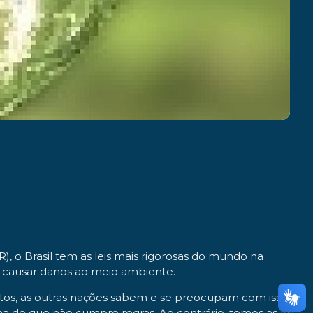
 o Brasil tem as leis mais rigorosas do mundo na
m causar danos ao meio ambiente.
entos, as outras nações sabem e se preocupam com isso.
 de que não cumpre regras. Ao contrário, temos as leis