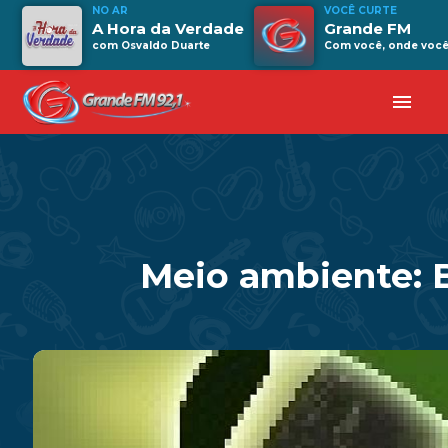
NO AR
VOCÊ CURTE
A Hora da Verdade
Grande FM
com Osvaldo Duarte
Com você, onde você 
menu
Meio ambiente: B