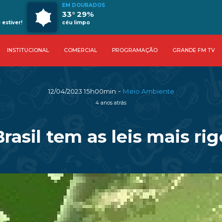
EM DOURADOS
33° 29%
estiver!
céu limpo
INSTITUCIONAL
COMERCIAL
PROGRAMAÇÃO
GRANDE FM TV
-
12/04/2023 15h00min
Meio Ambiente
4 anos atrás
rasil tem as leis mais r