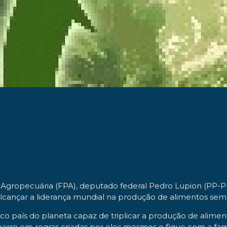
gropecuária (FPA), deputado federal Pedro Lupion (PP-PR),
 alcançar a liderança mundial na produção de alimentos se
nico país do planeta capaz de triplicar a produção de alim
arre em regras criadas por eles mesmos e fique com a fama