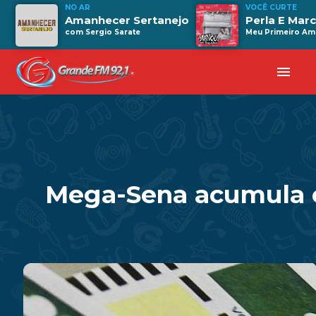
NO AR
VOCÊ CURTE
Amanhecer Sertanejo
Perla E Mar
com Sergio Sarate
Meu Primeiro Am
menu
Mega-Sena acumula e