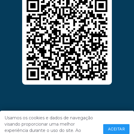
Usamos os cookies e dados de navegação
visando proporcionar uma melhor
ACEITAR
experiência durante o uso do site. Ao