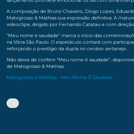
lançamento promete emocionar os fãs com uma interpre
A composição de Bruno Chaveiro, Diogo Lopes, Eduardo
Matogrosso & Mathias sua expressão definitiva. A matur
videoclipe, dirigido por Fernando Catatau e com direção
“Meu nome é saudade” marca o início das comemorações 
na Vibra São Paulo. O espetáculo contará com participa
reforçando o prestígio da dupla no cenário sertanejo.
Não deixe de conferir “Meu nome é saudade”, disponível
de Matogrosso & Mathias.
Matogrosso e Mathias - Meu Nome É Saudade
•