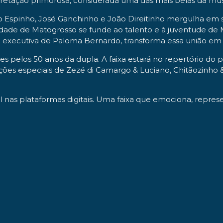
tação primorosa, considerada uma das mais belas da músi
 Espinho, José Ganchinho e João Direitinho mergulha em s
idade de Matogrosso se funde ao talento e à juventude de 
 executiva de Paloma Bernardo, transforma essa união em um
pelos 50 anos da dupla. A faixa estará no repertório do p
ções especiais de Zezé di Camargo & Luciano, Chitãozinho 
 nas plataformas digitais. Uma faixa que emociona, represe