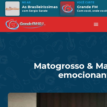
NO AR
VOCÊ CURTE
As Brasileiríssimas
Grande FM
com Sergio Sarate
Com você, onde você 
menu
Matogrosso & Ma
emocionant