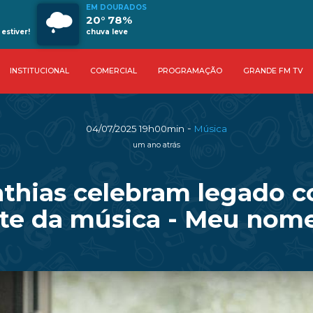
EM DOURADOS
20° 78%
estiver!
chuva leve
INSTITUCIONAL
COMERCIAL
PROGRAMAÇÃO
GRANDE FM TV
-
04/07/2025 19h00min
Música
um ano atrás
thias celebram legado 
e da música - Meu nom