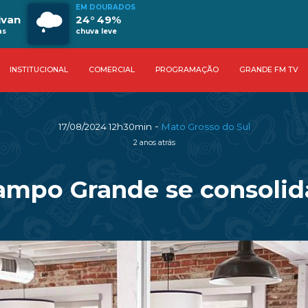
EM DOURADOS
ivan
24° 49%
as
chuva leve
INSTITUCIONAL
COMERCIAL
PROGRAMAÇÃO
GRANDE FM TV
-
17/08/2024 12h30min
Mato Grosso do Sul
2 anos atrás
Campo Grande se consoli