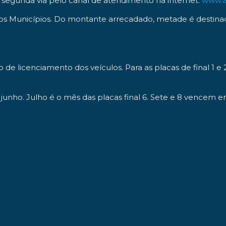
egunda via pelo canal de atendimento na internet:
www.a
s Municípios. Do montante arrecadado, metade é destinado 
e licenciamento dos veículos. Para as placas de final 1 
e junho. Julho é o mês das placas final 6. Sete e 8 vencem 