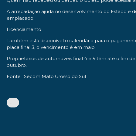
Quem não recebeu ou perdeu o boleto pode acessar a s
A arrecadação ajuda no desenvolvimento do Estado e do
emplacado.
Licenciamento
Também está disponível o calendário para o pagamento d
placa final 3, o vencimento é em maio.
Proprietários de automóveis final 4 e 5 têm até o fim d
outubro.
Fonte: Secom Mato Grosso do Sul
•