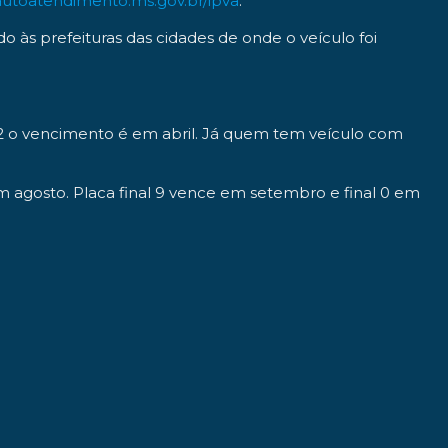
utoatendimento.ms.gov.br/ipva
.
às prefeituras das cidades de onde o veículo foi
e 2 o vencimento é em abril. Já quem tem veículo com
em agosto. Placa final 9 vence em setembro e final 0 em