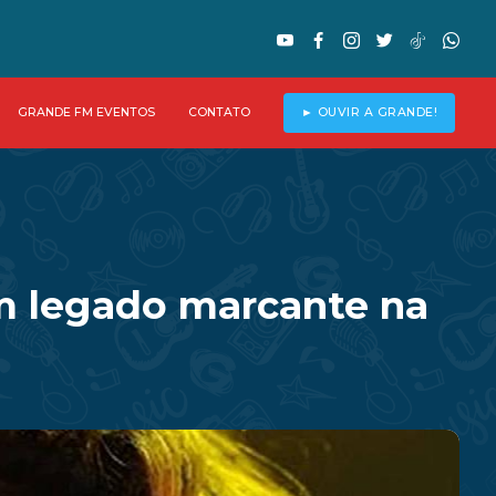
GRANDE FM EVENTOS
CONTATO
► OUVIR A GRANDE!
om legado marcante na