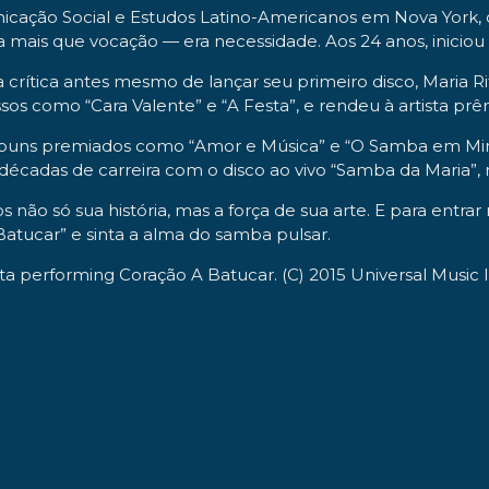
icação Social e Estudos Latino-Americanos em Nova York, on
ais que vocação — era necessidade. Aos 24 anos, iniciou su
rítica antes mesmo de lançar seu primeiro disco, Maria Ri
ssos como “Cara Valente” e “A Festa”, e rendeu à artista prê
lbuns premiados como “Amor e Música” e “O Samba em Mim 
décadas de carreira com o disco ao vivo “Samba da Maria”, 
 não só sua história, mas a força de sua arte. E para entrar 
atucar” e sinta a alma do samba pulsar.
ta performing Coração A Batucar. (C) 2015 Universal Music 