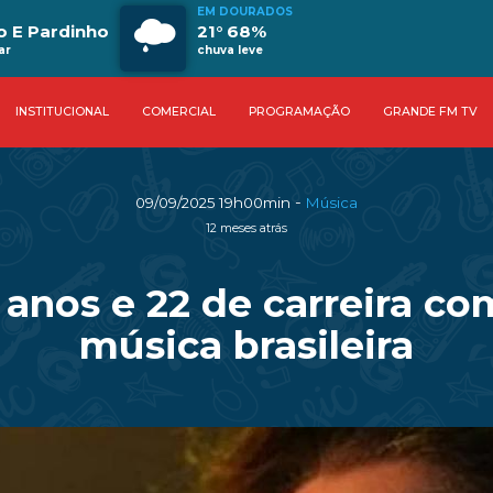
EM DOURADOS
o E Pardinho
21° 68%
ar
chuva leve
INSTITUCIONAL
COMERCIAL
PROGRAMAÇÃO
GRANDE FM TV
-
09/09/2025 19h00min
Música
12 meses atrás
8 anos e 22 de carreira c
música brasileira