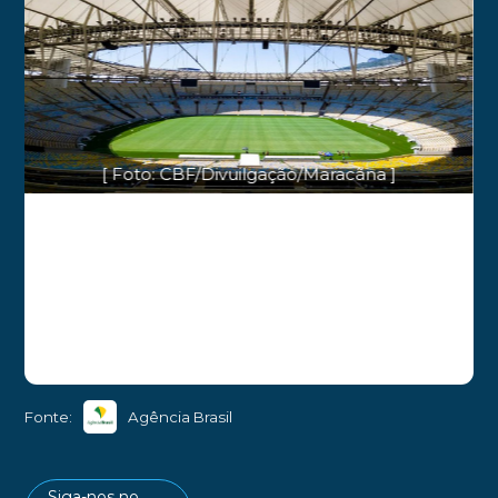
[ Foto: CBF/Divuilgação/Maracãna ]
Fonte:
Agência Brasil
Siga-nos no