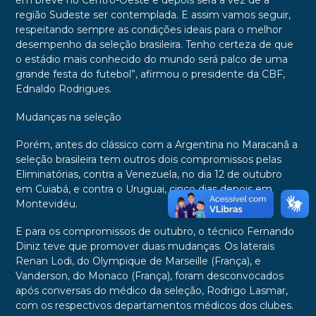
em breve no Centro-Oeste e depois será a vez de a
região Sudeste ser contemplada. E assim vamos seguir,
respeitando sempre as condições ideais para o melhor
desempenho da seleção brasileira. Tenho certeza de que
o estádio mais conhecido do mundo será palco de uma
grande festa do futebol”, afirmou o presidente da CBF,
Ednaldo Rodrigues.
Mudanças na seleção
Porém, antes do clássico com a Argentina no Maracanã a
seleção brasileira tem outros dois compromissos pelas
Eliminatórias, contra a Venezuela, no dia 12 de outubro
em Cuiabá, e contra o Uruguai, cinco dias depois em
Montevidéu.
E para os compromissos de outubro, o técnico Fernando
Diniz teve que promover duas mudanças. Os laterais
Renan Lodi, do Olympique de Marseille (França), e
Vanderson, do Monaco (França), foram desconvocados
após conversas do médico da seleção, Rodrigo Lasmar,
com os respectivos departamentos médicos dos clubes.