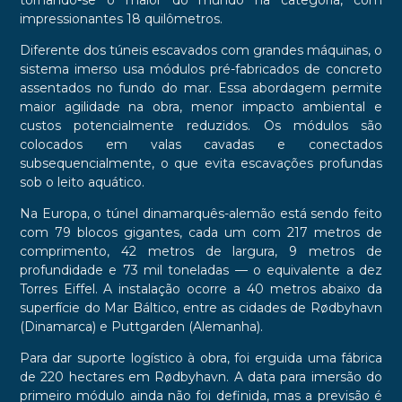
tornando-se o maior do mundo na categoria, com
impressionantes 18 quilômetros.
Diferente dos túneis escavados com grandes máquinas, o
sistema imerso usa módulos pré-fabricados de concreto
assentados no fundo do mar. Essa abordagem permite
maior agilidade na obra, menor impacto ambiental e
custos potencialmente reduzidos. Os módulos são
colocados em valas cavadas e conectados
subsequencialmente, o que evita escavações profundas
sob o leito aquático.
Na Europa, o túnel dinamarquês-alemão está sendo feito
com 79 blocos gigantes, cada um com 217 metros de
comprimento, 42 metros de largura, 9 metros de
profundidade e 73 mil toneladas — o equivalente a dez
Torres Eiffel. A instalação ocorre a 40 metros abaixo da
superfície do Mar Báltico, entre as cidades de Rødbyhavn
(Dinamarca) e Puttgarden (Alemanha).
Para dar suporte logístico à obra, foi erguida uma fábrica
de 220 hectares em Rødbyhavn. A data para imersão do
primeiro módulo ainda não foi definida, mas a previsão é