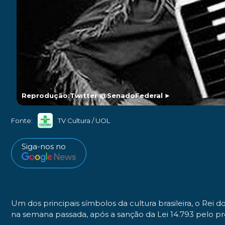
Reprodução:Twitter @SenadoFederal
►
Fonte:
TV Cultura / UOL
Siga-nos no
Um dos principais símbolos da cultura brasileira, o
Rei d
na semana passada, após a sanção da
Lei 14.793
pelo pr