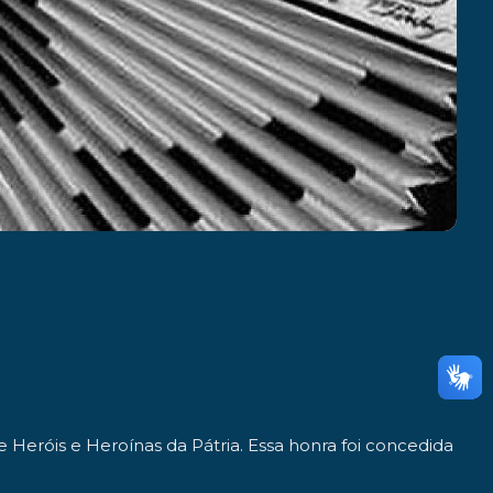
e Heróis e Heroínas da Pátria
. Essa honra foi concedida