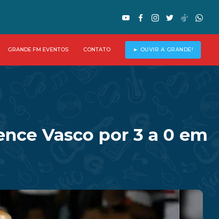
GRANDE FM EVENTOS
CONTATO
► OUVIR A GRANDE!
ence Vasco por 3 a 0 em