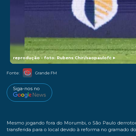
reprodução - foto: Rubens Chiri/saopaulofc
►
Fonte:
Grande FM
Siga-nos no
Mesmo jogando fora do Morumbi, o São Paulo derrotou o
transferida para o local devido à reforma no gramado 