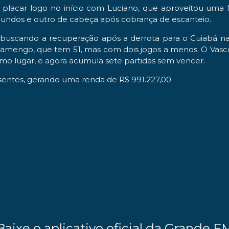
o placar logo no início com Luciano, que aproveitou uma
gundos e outro de cabeça após cobrança de escanteio.
uscando a recuperação após a derrota para o Cuiabá na 
lamengo, que tem 51, mas com dois jogos a menos. O Vasco
imo lugar, e agora acumula sete partidas sem vencer.
sentes, gerando uma renda de R$ 991.227,00.
Baixe o aplicativo oficial da Grande F