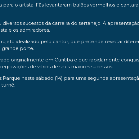
 para o artista. Fãs levantaram balões vermelhos e canta
iversos sucessos da carreira do sertanejo. A apresentação
ista e os admiradores.
ojeto idealizado pelo cantor, que pretende revisitar difer
 grande porte.
avado originalmente em Curitiba e que rapidamente conquist
 regravações de vários de seus maiores sucessos.
lianz Parque neste sábado (14) para uma segunda apresenta
 turnê.