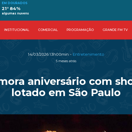
EM DOURADOS
21° 84%
algumas nuvens
INSTITUCIONAL
COMERCIAL
PROGRAMAÇÃO
GRANDE FM TV
-
14/03/2026 13h00min
Entretenimento
5 meses atrás
ora aniversário com sho
lotado em São Paulo