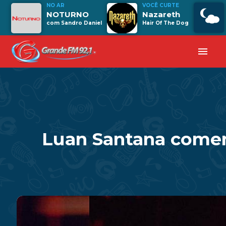
NO AR
VOCÊ CURTE
NOTURNO
Nazareth
com Sandro Daniel
Hair Of The Dog
menu
Luan Santana comem