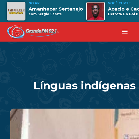
NO AR
VOCÊ CURTE
Amanhecer Sertanejo
Acacio e Ca
com Sergio Sarate
Derrota Do Boi Br
menu
Línguas indígenas