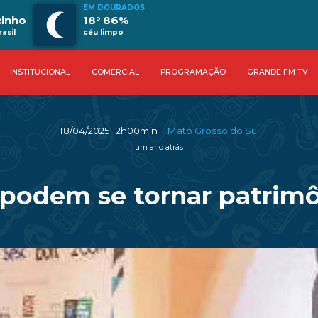
EM DOURADOS
cinho
18° 86%
asil
céu limpo
INSTITUCIONAL
COMERCIAL
PROGRAMAÇÃO
GRANDE FM TV
-
18/04/2025 12h00min
Mato Grosso do Sul
um ano atrás
 podem se tornar patrimô