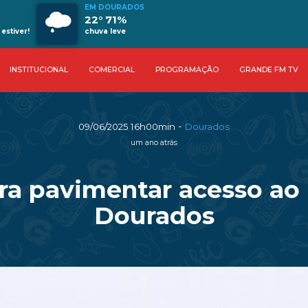
EM DOURADOS
22° 71%
estiver!
chuva leve
INSTITUCIONAL
COMERCIAL
PROGRAMAÇÃO
GRANDE FM TV
-
09/06/2025 16h00min
Dourados
um ano atrás
ara pavimentar acesso a
Dourados