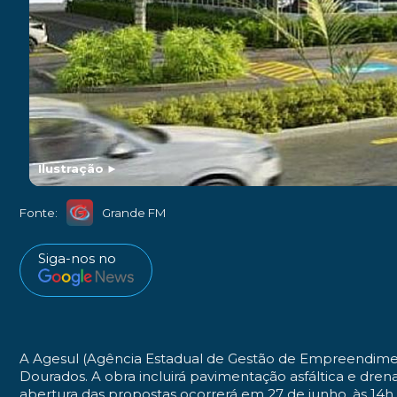
Ilustração
►
Fonte:
Grande FM
Siga-nos no
A Agesul (Agência Estadual de Gestão de Empreendiment
Dourados. A obra incluirá pavimentação asfáltica e dre
abertura das propostas ocorrerá em 27 de junho, às 14h.