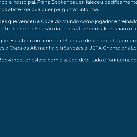
do e nosso pai, Franz Beckenbauer, faleceu pacificamen
os abster de qualquer pergunta”, informa.
des que venceu a Copa do Mundo como jogador e treinador 
ual treinador da Seleção da França, também alcançaram o fe
ue. Ele atuou no time por 13 anos e deu início a hegemon
vezes a Copa da Alemanha e três vezes a UEFA Champions L
Beckenbauer estava com a saúde debilitada e foi interna