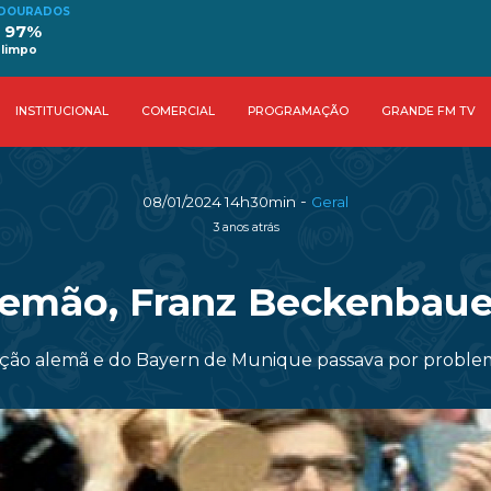
 DOURADOS
° 97%
 limpo
INSTITUCIONAL
COMERCIAL
PROGRAMAÇÃO
GRANDE FM TV
-
08/01/2024 14h30min
Geral
3 anos atrás
lemão, Franz Beckenbaue
leção alemã e do Bayern de Munique passava por proble