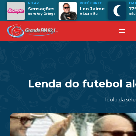
NO AR
VOCÊ CURTE
EM
Sensações
Leo Jaime
17
com Áry Ortega
A Lua e Eu
céu
menu
Lenda do futebol a
Ídolo da se