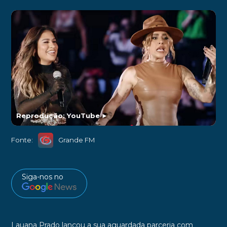
Reprodução: YouTube
►
Fonte:
Grande FM
Siga-nos no
Lauana Prado lançou a sua aguardada parceria com