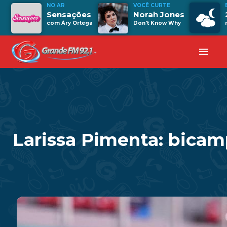
NO AR
VOCÊ CURTE
Sensações
Norah Jones
com Áry Ortega
Don't Know Why
menu
Larissa Pimenta: bica