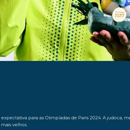
 expectativa para as
Olimpíadas de Paris 2024
. A judoca, m
mais velhos.