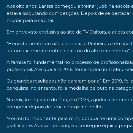
Aos
oito anos
, Larissa começou a treinar
judô
na escola e
estava disputando competições. Depois de se destacar
mudar para a capital.
Em entrevista exclusiva ao
site da TV Cultura
, a atleta 
“Honestamente, eu não conhecia o Pinheiros e eu não t
automaticamente entrei no ritmo do alto rendimento”, 
A família foi fundamental no processo de profissionaliz
profissional. Até que em
2016
, foi campeã do Troféu Bras
Os grandes resultados não pararam por aí. Em
2019
, fo
conquista, no entanto, foi a medalha de ouro na categor
Na edição seguinte do Pan, em 2023, a judoca defendeu o 
competir depois de uma cirurgia no joelho.
“Foi muito importante para mim, porque foi uma competi
gratificante. Apesar de tudo, eu consegui seguir a prepar