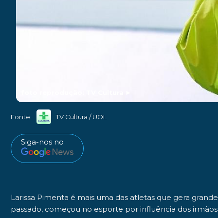
foto reprodução: TV Cultura
►
Fonte:
TV Cultura / UOL
Siga-nos no
Larissa Pimenta
é mais uma das atletas que gera grande
passado, começou no esporte por influência dos irmãos 