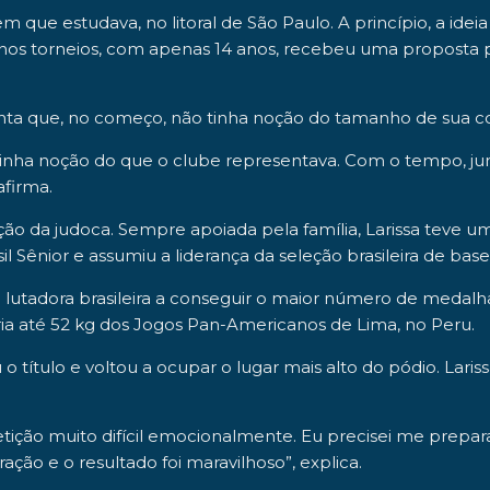
m que estudava, no litoral de São Paulo. A princípio, a idei
 nos torneios, com apenas
14 anos
, recebeu uma proposta p
conta que, no começo, não tinha noção do tamanho de sua c
inha noção do que o clube representava. Com o tempo, jun
afirma.
ação da judoca. Sempre apoiada pela família, Larissa teve 
il Sênior e assumiu a liderança da seleção brasileira de base
i a lutadora brasileira a conseguir o maior número de medal
ia
até 52 kg
dos
Jogos Pan-Americanos de Lima
, no Peru.
título e voltou a ocupar o lugar mais alto do pódio. Larissa
ção muito difícil emocionalmente. Eu precisei me preparar 
ação e o resultado foi maravilhoso”, explica.