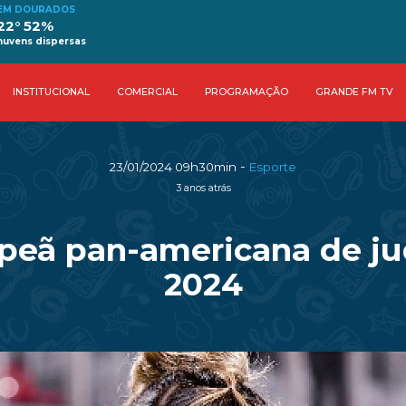
EM DOURADOS
22° 52%
nuvens dispersas
INSTITUCIONAL
COMERCIAL
PROGRAMAÇÃO
GRANDE FM TV
-
23/01/2024 09h30min
Esporte
3 anos atrás
mpeã pan-americana de ju
2024