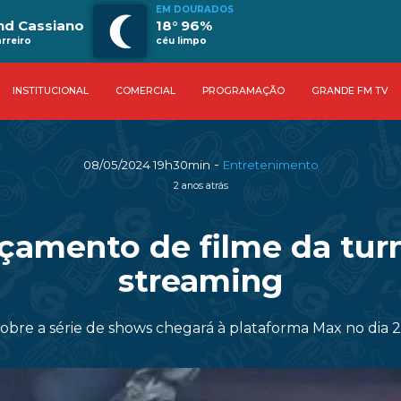
EM DOURADOS
nd Cassiano
18° 96%
rreiro
céu limpo
INSTITUCIONAL
COMERCIAL
PROGRAMAÇÃO
GRANDE FM TV
-
08/05/2024 19h30min
Entretenimento
2 anos atrás
çamento de filme da turn
streaming
sobre a série de shows chegará à plataforma Max no dia 