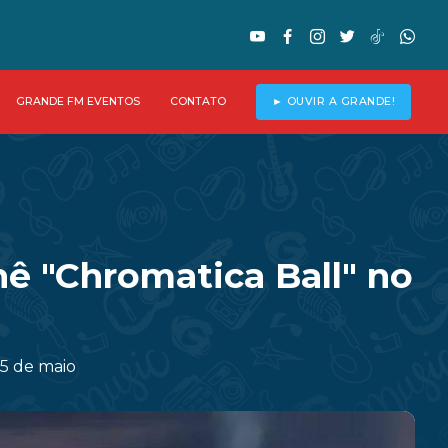
GRANDE FM EVENTOS
CONTATO
► OUVIR A GRANDE!
ê "Chromatica Ball" no
25 de maio