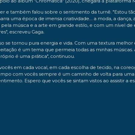
apoio ao álbum "Chromatica" (2020), chegará à plataforma 
ailer e também falou sobre o sentimento da turnê. "Estou
narra uma época de imensa criatividade… a moda, a dança, a
la música e a arte em grande estilo, e com um nível de 
es", escreveu Gaga.
isso se tornou pura energia e vida. Com uma textura melh
ação é um tema que permeia todas as minhas músicas. Ac
óprio é uma prática", continuou.
 vocês em cada vocal, em cada escolha de tecido, na coreog
u tempo com vocês sempre é um caminho de volta para um
ntimento. Espero que vocês se sintam vistos ao assistir a 