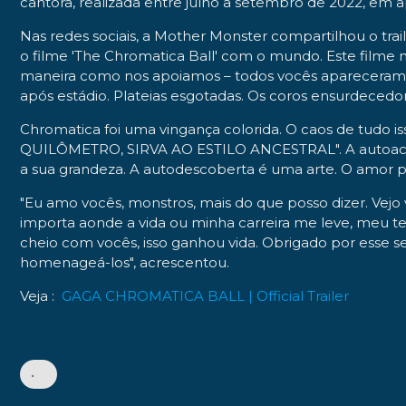
cantora, realizada entre julho a setembro de 2022, em 
Nas redes sociais, a Mother Monster compartilhou o tr
o filme 'The Chromatica Ball' com o mundo. Este filme 
maneira como nos apoiamos – todos vocês apareceram pe
após estádio. Plateias esgotadas. Os coros ensurdecedor
Chromatica foi uma vingança colorida. O caos de tudo 
QUILÔMETRO, SIRVA AO ESTILO ANCESTRAL". A autoaceit
a sua grandeza. A autodescoberta é uma arte. O amor pr
"Eu amo vocês, monstros, mais do que posso dizer. Vejo
importa aonde a vida ou minha carreira me leve, me
cheio com vocês, isso ganhou vida. Obrigado por esse se
homenageá-los", acrescentou.
Veja :
GAGA CHROMATICA BALL | Official Trailer
•