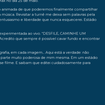
Max no dia 25 de maio.
 tão animada de que poderemos finalmente compartilhar
 música. Revisitar a turnê me deixa sem palavras pela
entusiasmo e liberdade que nunca esquecerei. Estádio
or experimentada ao vivo. “DESFILE, CAMINHE UM
redito que sempre é possível cavar fundo e encontrar
rafia, em cada imagem... Aqui está a verdade: não
a parte muito poderosa de mim mesma. Em um estádio
esse filme. E saibam que editei cuidadosamente para