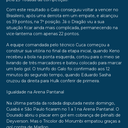
Com este resultado o Galo conseguiu voltar a vencer no
Brasileiro, após uma derrota em um empate, e alcançou
os 39 pontos, na 7ª posição. Já o Dragão viu a sua
situação ficar ainda mais complicada, permanecendo na
vice-lanterna com apenas 22 pontos.
A equipe comandada pelo técnico Cuca começou a
construir sua vitória no final da etapa inicial, quando Keno
recebeu a bola na ponta esquerda, cortou para o meio se
livrando de três marcadores e bateu colocado para marcar
um belo gol. O triunfo do Galo foi confirmado aos 12
minutos do segundo tempo, quando Eduardo Sasha
cruzou da direita para Hulk conferir de primeira.
Igualdade na Arena Pantanal
Na última partida da rodada disputada neste domingo,
Cuiabá e São Paulo ficaram no 1 a 1 na Arena Pantanal. O
Dourado abriu o placar em gol em cobrança de pênalti de
Deyverson. Mas o Tricolor do Morumbi empatou graças a
gol contra de Marllon.