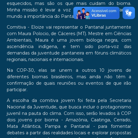
esquecidos, mas são os que mais cuidam do bioma.
Minha missão é levar a voz desse povo e mostrar ao
mundo a importância do Pantanal”, explica.
Comitiva - Eloize vai representar o Pantanal juntamente
com Maura Polocio, de Cáceres (MT). Mestre em Ciências
Ambientais, Maura é uma jovem bióloga negra, com
ascendência indígena, e tem sido porta-voz das
demandas da juventude pantaneira em fóruns climáticos
regionais, nacionais e internacionais.
Na COP-30, elas se unem a outros 10 jovens de
diferentes biomas brasileiros, mas ainda não têm a
confirmação de quais reuniões ou eventos de que irão
participar.
A escolha da comitiva jovem foi feita pela Secretaria
Nacional da Juventude, que busca incluir o protagonismo
juvenil na pauta do clima. Com isso, serão levados à COP
dois jovens por bioma - Amazônia, Caatinga, Cerrado,
Mata Atlântica, Pampa e Pantanal - para fomentar
debates a partir das realidades locais e explorar propostas