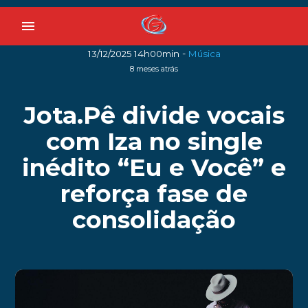
menu
-
13/12/2025 14h00min
Música
8 meses atrás
Jota.Pê divide vocais
com Iza no single
inédito “Eu e Você” e
reforça fase de
consolidação